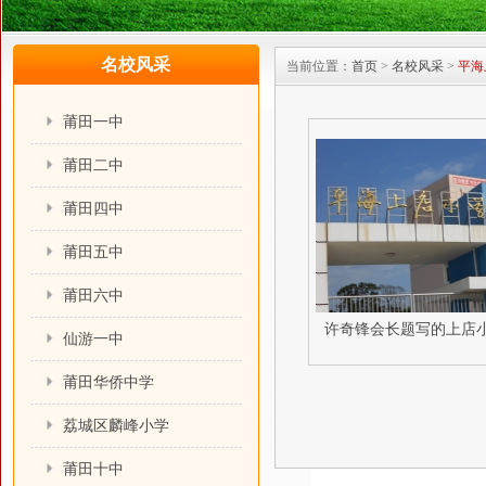
名校风采
当前位置：
首页
>
名校风采
>
平海
莆田一中
莆田二中
莆田四中
莆田五中
莆田六中
许奇锋会长题写的上店
仙游一中
莆田华侨中学
荔城区麟峰小学
莆田十中